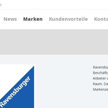
h
News
Marken
Kundenvorteile
Kont
Ravensbur
Beschäfti
Anbieter 
Raum. Das
Markenzei