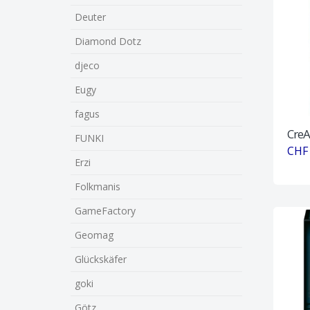
Deuter
Diamond Dotz
djeco
Eugy
fagus
CreA
FUNKI
CHF 
Erzi
Folkmanis
GameFactory
Geomag
Glückskäfer
goki
Götz