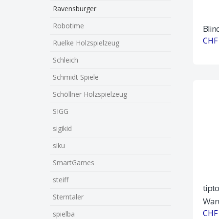
Ravensburger
Robotime
Blin
CHF 
Ruelke Holzspielzeug
Schleich
Schmidt Spiele
Schöllner Holzspielzeug
SIGG
sigikid
siku
SmartGames
steiff
tipt
Sterntaler
Waru
CHF 
spielba