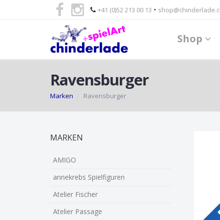
•
+41 (0)52 213 00 13
shop@chinderlade.c
Shop
Ravensburger
Marken
Ravensburger
Skip
MARKEN
to
main
AMIGO
content
annekrebs Spielfiguren
Atelier Fischer
Atelier Passage