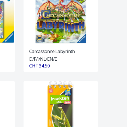
Carcassonne Labyrinth
D/F/I/NL/EN/E
CHF 34.50