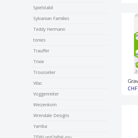
Spielstabil
Sylvanian Families
Teddy Hermann
tonies
Trauffer
Trixie
Trousselier
Grav
Vilac
CHF 
Voggenreiter
Weizenkorn
Wrendale Designs
Yamba
ZEWI und bébé-jou