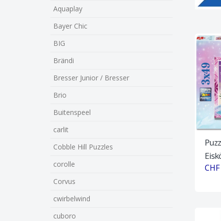
Aquaplay
Bayer Chic
BIG
Brändi
Bresser Junior / Bresser
Brio
Buitenspeel
carlit
Puzz
Cobble Hill Puzzles
Eisk
corolle
CHF 
Corvus
cwirbelwind
cuboro