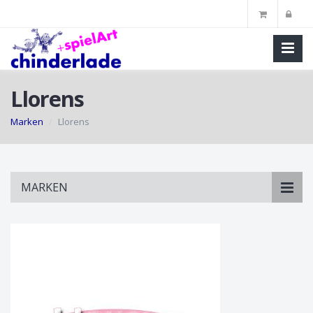
Llorens
Marken
Llorens
Skip
MARKEN
to
main
content