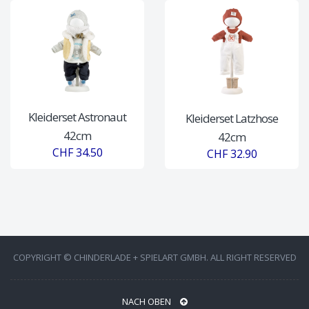
Kleiderset Astronaut
Kleiderset Latzhose
42cm
42cm
CHF 34.50
CHF 32.90
COPYRIGHT © CHINDERLADE + SPIELART GMBH. ALL RIGHT RESERVED
NACH OBEN