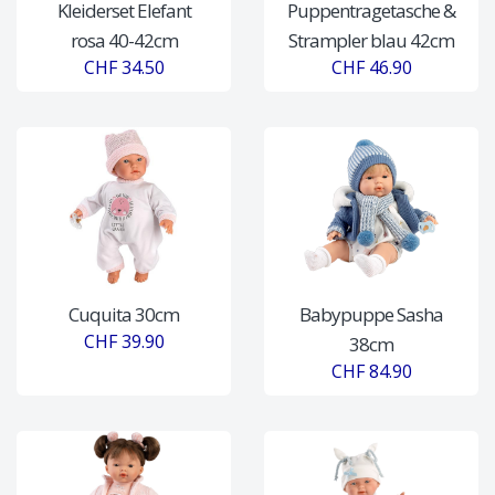
Kleiderset Elefant
Puppentragetasche &
rosa 40-42cm
Strampler blau 42cm
CHF 34.50
CHF 46.90
Cuquita 30cm
Babypuppe Sasha
CHF 39.90
38cm
CHF 84.90