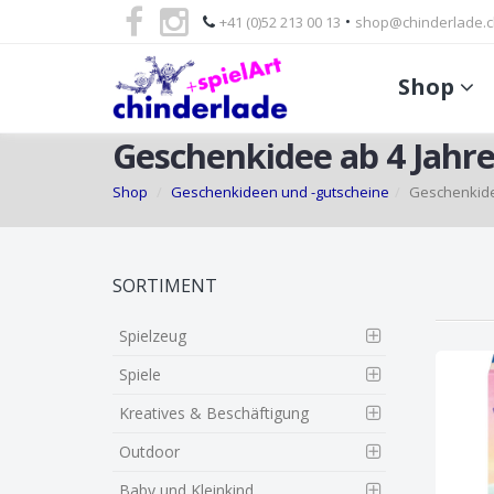
•
+41 (0)52 213 00 13
shop@chinderlade.c
Shop
Geschenkidee ab 4 Jahr
Shop
Geschenkideen und -gutscheine
Geschenkide
Skip
SORTIMENT
to
main
Spielzeug
content
Spiele
Kreatives & Beschäftigung
Outdoor
Baby und Kleinkind