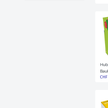
Hube
Bauk
CHF 