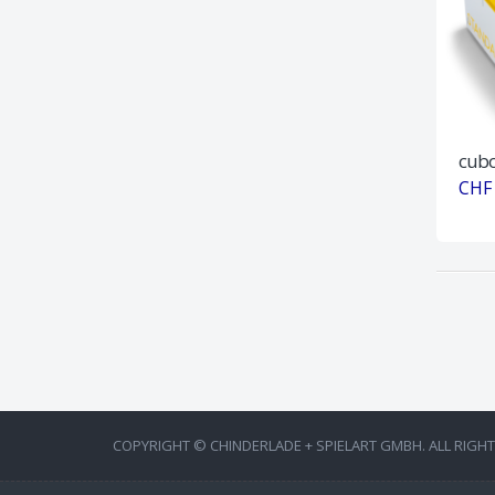
cub
CHF 
COPYRIGHT © CHINDERLADE + SPIELART GMBH. ALL RIGH