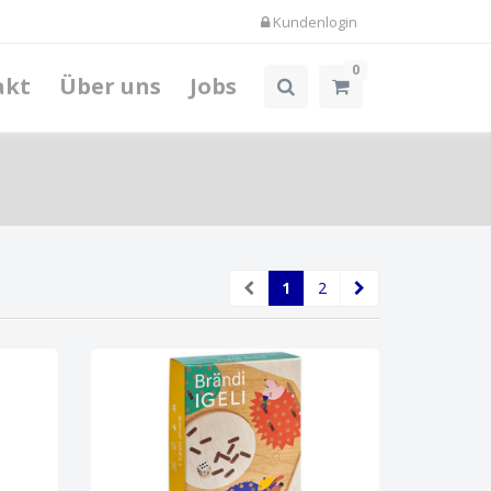
Kundenlogin
0
akt
Über uns
Jobs
1
2