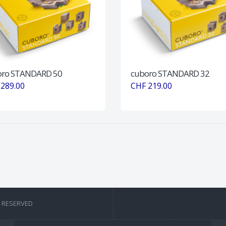
oro STANDARD 50
cuboro STANDARD 32
289.00
CHF 219.00
T RESERVED