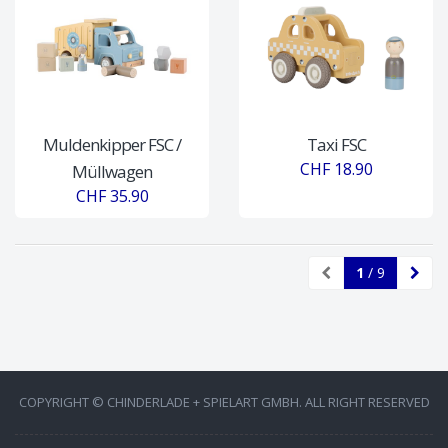
Muldenkipper FSC /
Taxi FSC
CHF 18.90
Müllwagen
CHF 35.90
1
/ 9
COPYRIGHT © CHINDERLADE + SPIELART GMBH. ALL RIGHT RESERVED