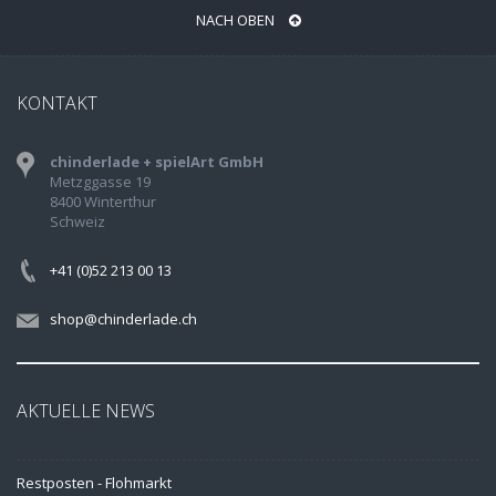
NACH OBEN
KONTAKT
chinderlade + spielArt GmbH
Metzggasse 19
8400 Winterthur
Schweiz
+41 (0)52 213 00 13
shop@chinderlade.ch
AKTUELLE NEWS
Restposten - Flohmarkt