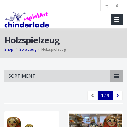
Holzspielzeug
Shop
Spielzeug
Holzspielzeug
Skip
SORTIMENT
to
main
content
1
/ 9