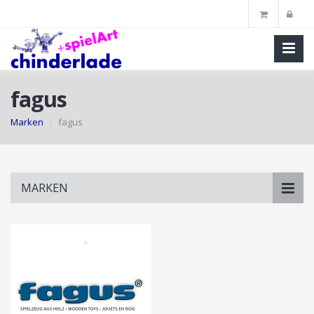
fagus
Marken
fagus
Skip
MARKEN
to
main
content