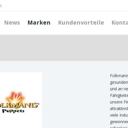
h
News
Marken
Kundenvorteile
Kont
Folkmanis
gesunden 
und an ne
Fähigkeit
unsere Fi
attraktiv
viele Ind
gewonnen