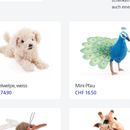
schenken S
auch ein
lwelpe, weiss
Mini Pfau
74.90
CHF 16.50