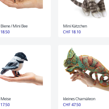
 Biene / Mini Bee
Mini Kätzchen
18.50
CHF 18.10
 Meise
kleines Chamäleon
17.50
CHF 47.50