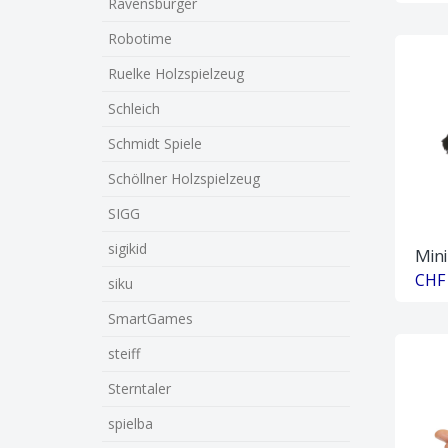
Ravensburger
Robotime
Ruelke Holzspielzeug
Schleich
Schmidt Spiele
Schöllner Holzspielzeug
SIGG
sigikid
Mini
CHF 
siku
SmartGames
steiff
Sterntaler
spielba