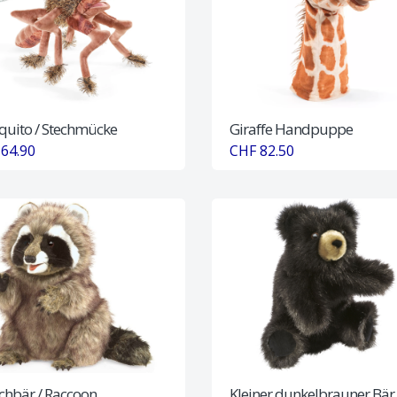
uito / Stechmücke
Giraffe Handpuppe
64.90
CHF 82.50
hbär / Raccoon
Kleiner dunkelbrauner Bär 