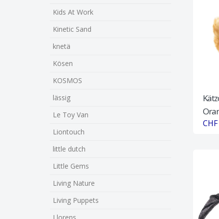
Kids At Work
Kinetic Sand
knetä
Kösen
KOSMOS
Kätz
lässig
Oran
Le Toy Van
CHF 
Liontouch
little dutch
Little Gems
Living Nature
Living Puppets
Llorens