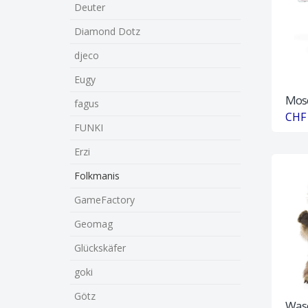
Deuter
Diamond Dotz
djeco
Eugy
Mosq
fagus
CHF 
FUNKI
Erzi
Folkmanis
GameFactory
Geomag
Glückskäfer
goki
Götz
Wasc