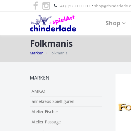
•
+41 (0)52 213 00 13
shop@chinderlade.c
Shop
Folkmanis
Marken
Folkmanis
Skip
MARKEN
to
main
AMIGO
content
annekrebs Spielfiguren
Atelier Fischer
Atelier Passage