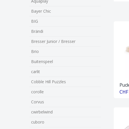
Aquaplay
Bayer Chic
BIG
Brändi
Bresser Junior / Bresser
Brio
Buitenspeel
carlit
Cobble Hill Puzzles
Pude
CHF 
corolle
Corvus
cwirbelwind
cuboro