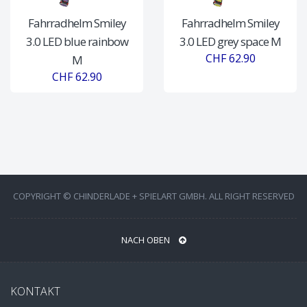
Fahrradhelm Smiley
Fahrradhelm Smiley
3.0 LED blue rainbow
3.0 LED grey space M
CHF 62.90
M
CHF 62.90
COPYRIGHT © CHINDERLADE + SPIELART GMBH. ALL RIGHT RESERVED
NACH OBEN
KONTAKT