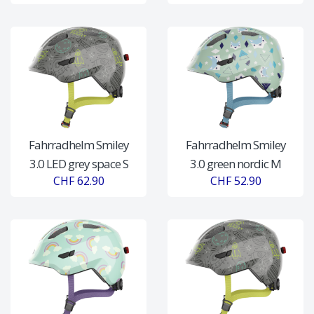
Fahrradhelm Smiley
Fahrradhelm Smiley
3.0 LED grey space S
3.0 green nordic M
CHF 62.90
CHF 52.90