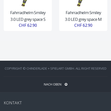
Fahrradhelm Smiley
Fahrradhelm Smiley
3.0 LED grey space S
3.0 LED grey space M
CHF 62.90
CHF 62.90
COPYRIGHT © CHINDERLADE + SPIELART GMBH. ALL RIGHT RESERVED
NACH OBEN
KONTAKT