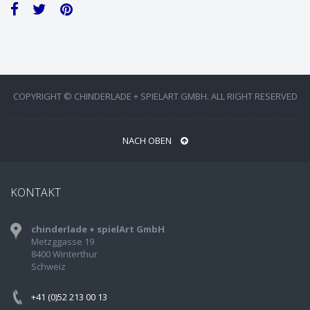
COPYRIGHT © CHINDERLADE + SPIELART GMBH. ALL RIGHT RESERVED
NACH OBEN
KONTAKT
chinderlade + spielArt GmbH
Metzggasse 19
8400 Winterthur
Schweiz
+41 (0)52 213 00 13