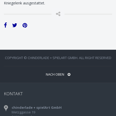
Kniegelenk ausgestattet.
COPYRIGHT © CHINDERLADE + SPIELART GMBH. ALL RIGHT RESERVED
NACH OBEN
KONTAKT
chinderlade + spielArt GmbH
Metzggasse 19