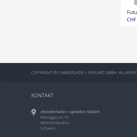
Futu
CHF 
COPYRIGHT © CHINDERLADE + SPIELART GMBH. ALL RIGH
KONTAKT
chinderlade + spielArt GmbH
Metzggasse 19
8400 Winterthur
Schweiz