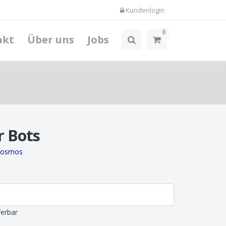
Kundenlogin
0
akt
Über uns
Jobs
r Bots
Kosmos
ferbar