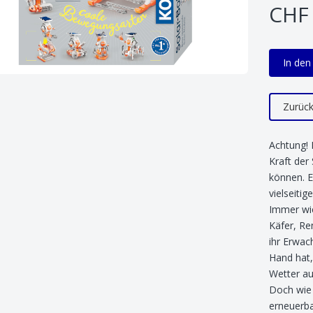
CHF 
In de
Zurüc
Achtung! 
Kraft der
können. E
vielseiti
Immer wie
Käfer, Re
ihr Erwac
Hand hat,
Wetter au
Doch wie 
erneuerba