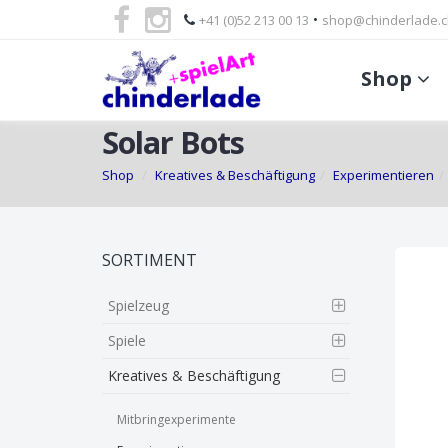
•
+41 (0)52 213 00 13
shop@chinderlade.c
Shop
Solar Bots
Shop
Kreatives & Beschäftigung
Experimentieren
Skip
SORTIMENT
to
main
Spielzeug
content
Spiele
Kreatives & Beschäftigung
Mitbringexperimente