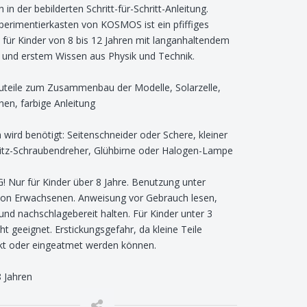
h in der bebilderten Schritt-für-Schritt-Anleitung.
perimentierkasten von KOSMOS ist ein pfiffiges
für Kinder von 8 bis 12 Jahren mit langanhaltendem
 und erstem Wissen aus Physik und Technik.
auteile zum Zusammenbau der Modelle, Solarzelle,
en, farbige Anleitung
h wird benötigt: Seitenschneider oder Schere, kleiner
itz-Schraubendreher, Glühbirne oder Halogen-Lampe
Nur für Kinder über 8 Jahre. Benutzung unter
von Erwachsenen. Anweisung vor Gebrauch lesen,
und nachschlagebereit halten. Für Kinder unter 3
cht geeignet. Erstickungsgefahr, da kleine Teile
kt oder eingeatmet werden können.
8 Jahren