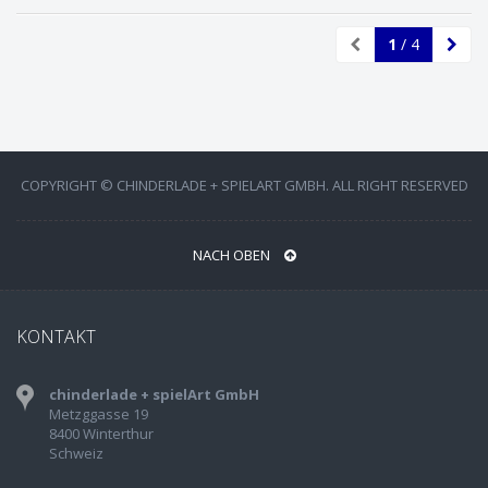
1
/ 4
COPYRIGHT © CHINDERLADE + SPIELART GMBH. ALL RIGHT RESERVED
NACH OBEN
KONTAKT
chinderlade + spielArt GmbH
Metzggasse 19
8400 Winterthur
Schweiz