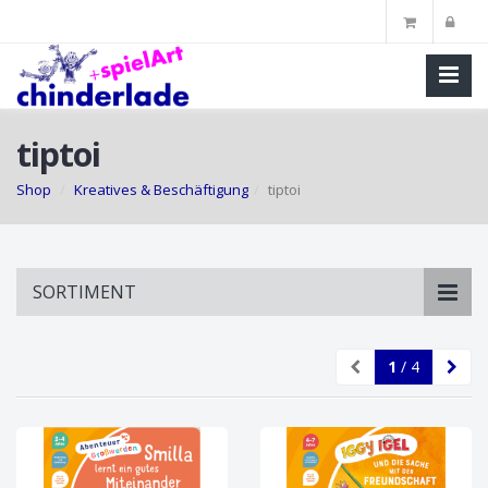
tiptoi
Shop
Kreatives & Beschäftigung
tiptoi
Skip
SORTIMENT
to
main
content
1
/ 4