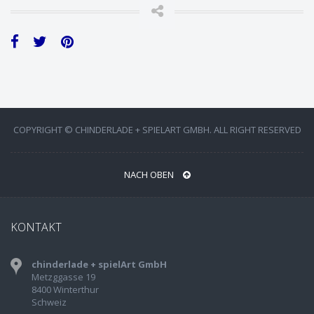
COPYRIGHT © CHINDERLADE + SPIELART GMBH. ALL RIGHT RESERVED
NACH OBEN
KONTAKT
chinderlade + spielArt GmbH
Metzggasse 19
8400 Winterthur
Schweiz