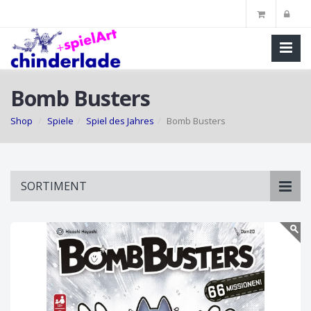
Bomb Busters
Shop
Spiele
Spiel des Jahres
Bomb Busters
Skip
SORTIMENT
to
main
content