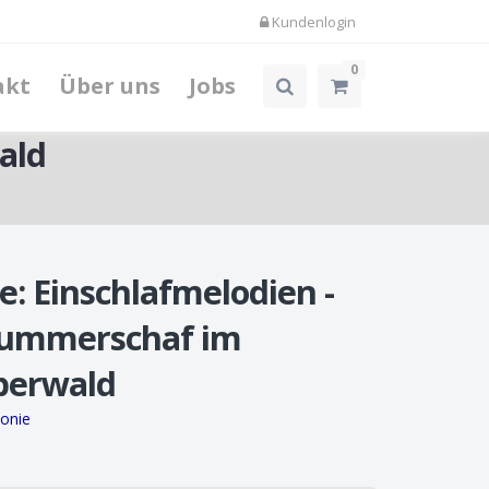
Kundenlogin
0
akt
Über uns
Jobs
ald
e: Einschlafmelodien -
lummerschaf im
berwald
onie