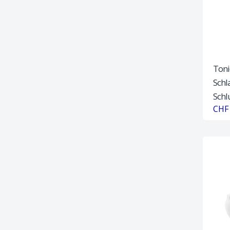
Toni
Schla
Sch
CHF 