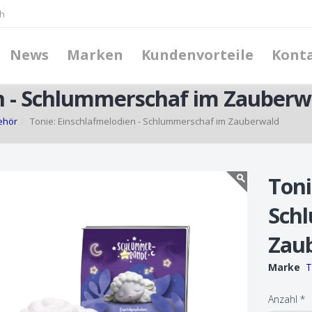
h
News
Marken
Kundenvorteile
Kont
en - Schlummerschaf im Zauberw
ehör
Tonie: Einschlafmelodien - Schlummerschaf im Zauberwald
Toni
Sch
Zau
Marke
T
Anzahl
*