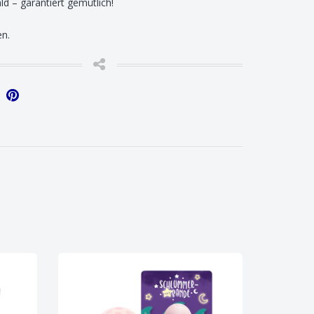
d – garantiert gemütlich!
en.