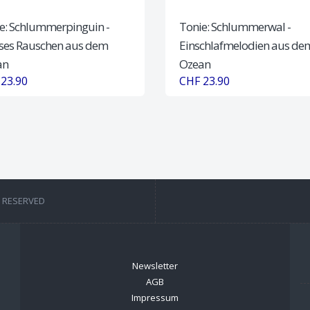
e: Schlummerpinguin -
Tonie: Schlummerwal -
ses Rauschen aus dem
Einschlafmelodien aus de
an
Ozean
23.90
CHF 23.90
T RESERVED
Newsletter
AGB
Impressum