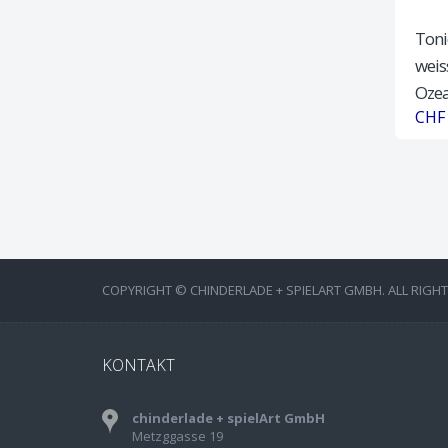
Toni
weis
Oze
CHF 
COPYRIGHT © CHINDERLADE + SPIELART GMBH. ALL RIGH
KONTAKT
chinderlade + spielArt GmbH
Metzggasse 19