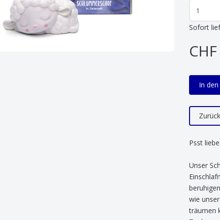
Sofort lie
CHF 
In de
Zurüc
Psst lieb
Unser Sch
Einschlaf
beruhige
wie unser
träumen k