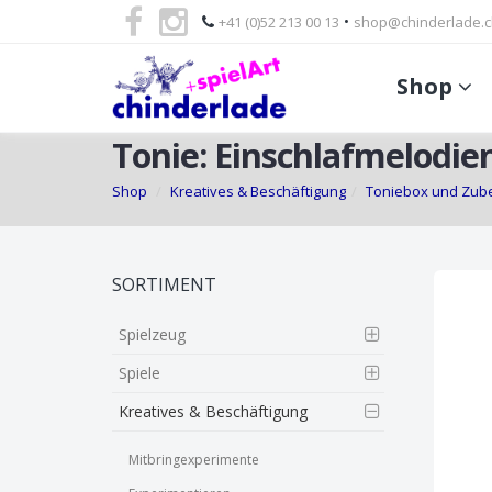
•
+41 (0)52 213 00 13
shop@chinderlade.c
Shop
Tonie: Einschlafmelodi
Shop
Kreatives & Beschäftigung
Toniebox und Zub
Skip
SORTIMENT
to
main
Spielzeug
content
Spiele
Kreatives & Beschäftigung
Mitbringexperimente