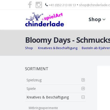
•
+41 (0)52 213 00 13
shop@chinderlade.c
Shop
Bloomy Days - Schmucks
Shop
Kreatives & Beschäftigung
Basteln ab 8 Jahre
Skip
SORTIMENT
to
main
Spielzeug
content
Spiele
Kreatives & Beschäftigung
Mitbringexperimente