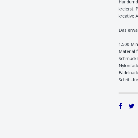
Handumdr
kreierst. 
kreative 
Das erwar
1.500 Min
Material 
Schmuckzu
Nylonfad
Fädelnad
Schritt-fü