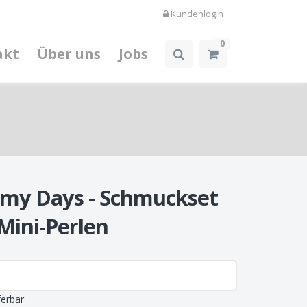
Kundenlogin
0
akt
Über uns
Jobs
omy Days - Schmuckset
Mini-Perlen
ferbar