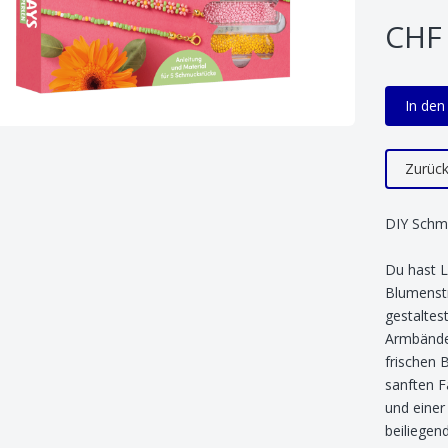
CHF 
In de
Zurüc
DIY Schm
Du hast L
Blumenst
gestaltes
Armbänder
frischen 
sanften F
und einer
beiliegend