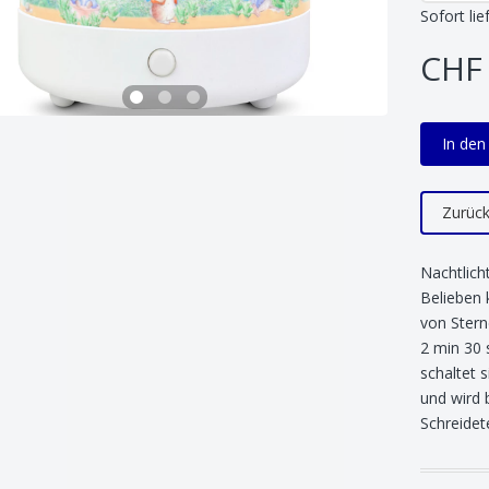
Sofort lie
CHF 
In de
Zurüc
Nachtlich
Belieben 
von Stern
2 min 30 
schaltet 
und wird 
Schreidete