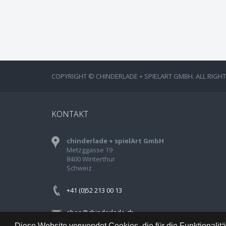
COPYRIGHT © CHINDERLADE + SPIELART GMBH. ALL RIGH
KONTAKT
chinderlade + spielArt GmbH
Metzggasse 19
8400 Winterthur
Schweiz
+41 (0)52 213 00 13
shop@chinderlade.ch
Diese Website verwendet Cookies, die für die Funktionalit