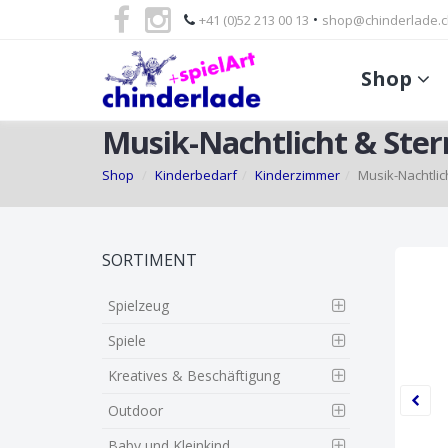
•
+41 (0)52 213 00 13
shop@chinderlade.c
Shop
Musik-Nachtlicht & Ste
Shop
Kinderbedarf
Kinderzimmer
Musik-Nachtlic
Skip
SORTIMENT
to
main
Spielzeug
content
Spiele
Kreatives & Beschäftigung
Outdoor
Baby und Kleinkind