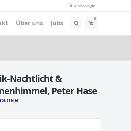
Kundenlogin
0
akt
Über uns
Jobs
k-Nachtlicht &
rnenhimmel, Peter Hase
rousselier