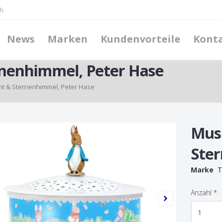
h
News
Marken
Kundenvorteile
Kont
rnenhimmel, Peter Hase
ht & Sternenhimmel, Peter Hase
Musi
Ste
Marke
T
Anzahl
*