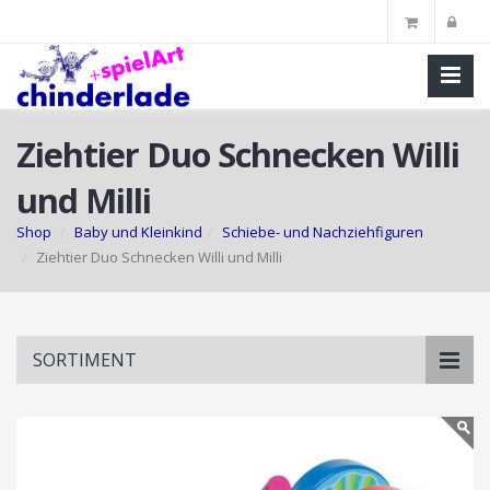
Ziehtier Duo Schnecken Willi
und Milli
Shop
Baby und Kleinkind
Schiebe- und Nachziehfiguren
Ziehtier Duo Schnecken Willi und Milli
Skip
SORTIMENT
to
main
content