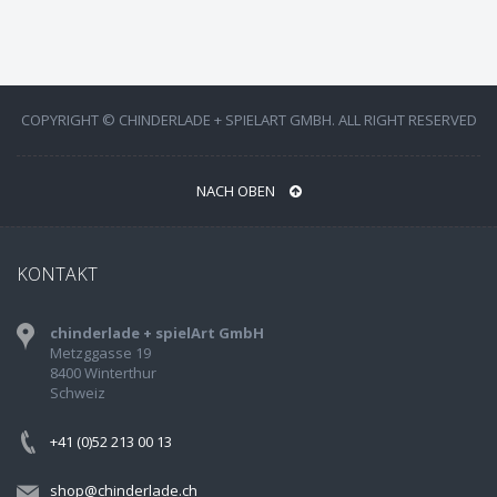
COPYRIGHT © CHINDERLADE + SPIELART GMBH. ALL RIGHT RESERVED
NACH OBEN
KONTAKT
chinderlade + spielArt GmbH
Metzggasse 19
8400 Winterthur
Schweiz
+41 (0)52 213 00 13
shop@chinderlade.ch