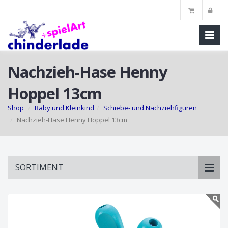
Nachzieh-Hase Henny
Hoppel 13cm
Shop
Baby und Kleinkind
Schiebe- und Nachziehfiguren
Nachzieh-Hase Henny Hoppel 13cm
Skip
SORTIMENT
to
main
content