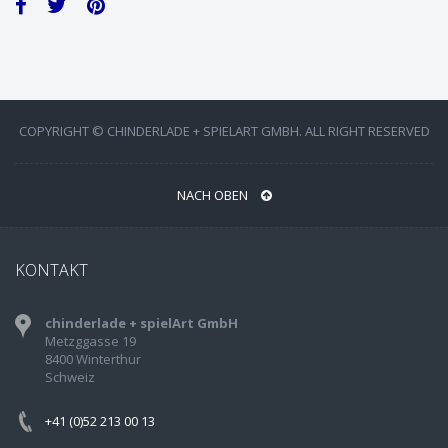
COPYRIGHT © CHINDERLADE + SPIELART GMBH. ALL RIGHT RESERVED
NACH OBEN
KONTAKT
chinderlade + spielArt GmbH
Metzggasse 19
8400 Winterthur
Schweiz
+41 (0)52 213 00 13