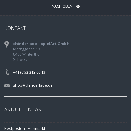
NACH OBEN
KONTAKT
chinderlade + spielArt GmbH
Metzggasse 19
8400 Winterthur
Schweiz
+41 (0)52 213 00 13
shop@chinderlade.ch
AKTUELLE NEWS
Restposten - Flohmarkt